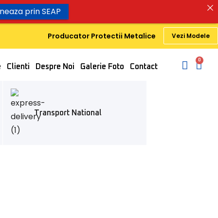
oneaza prin SEAP
Producator Protectii Metalice
Vezi Modele
0
e
Clienti
Despre Noi
Galerie Foto
Contact
Transport National