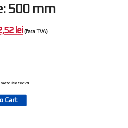
e: 500 mm
2,52
lei
(fara TVA)
i metalice teava
o Cart