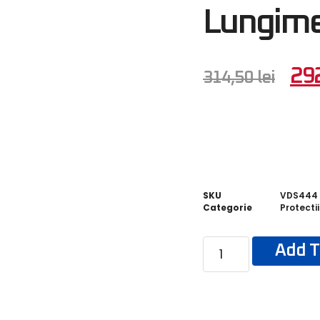
Lungim
29
314,50
lei
SKU
VDS444
Categorie
Protecti
Add T