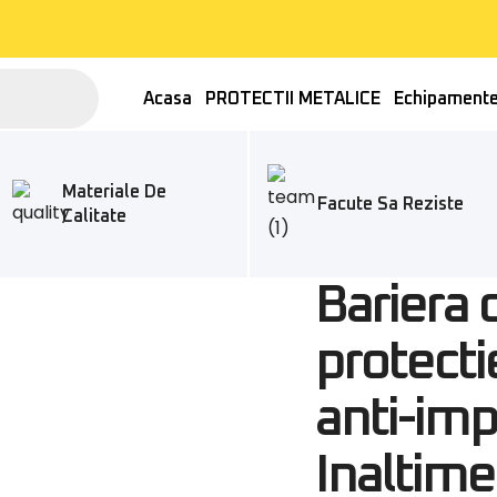
Acasa
PROTECTII METALICE
Echipament
Materiale De
Facute Sa Reziste
Calitate
Bariera 
protecti
anti-imp
Inaltim