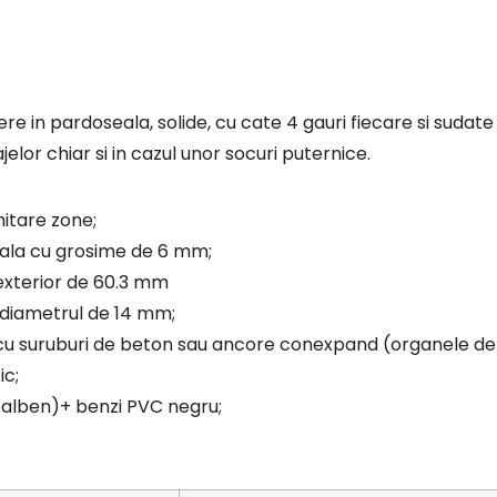
dere in pardoseala, solide, cu cate 4 gauri fiecare si sud
jelor chiar si in cazul unor socuri puternice.
mitare zone;
eala cu grosime de 6 mm;
exterior de 60.3 mm
u diametrul de 14 mm;
 cu suruburi de beton sau ancore conexpand (organele de 
ic;
alben)+ benzi PVC negru;