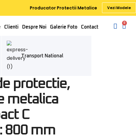
Producator Protectii Metalice
Vezi Modele
0
e
Clienti
Despre Noi
Galerie Foto
Contact
Transport National
de protectie,
e metalica
act C
e: 800 mm