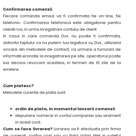
Confirmarea comenzii
Fiecare comanda emisa va fi confirmata fie on-line, fie
telefonic. Confirmarea telefonica este obligatorie pentru
clientii noi, in urma inregistrarii contului de client.
In cazul in care comanda Dvs. nu poate fi confirmata,
datorita faptului ca nu putem lua legatura cu Dvs., utilizand
oricare din metodele de contact, ca urmare a furnizarii de
informatii eronate la inregistrarea pe site, operatorul poate
lua decizia revocarii acesteia, in termen de 10 zile de la
emitere.
Cum platesc?
Metodele curente de plata sunt:
ordin de plata, in momentul lansarii comenzii
depunere numerar in contul companiei sau virament
in acest cont.
Cum se face livrarea?
Livrarea va fi efectuata prin firma
de curierat, contra cost sau cu flota Vidas Met in judetul