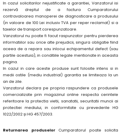
In cazul solicitarilor nejustificate a garantiei, Vanzatorul isi
rezervă dreptul de a factura Cumparatorului
contravaloarea manoperei de diagnosticare a produsului
(in valoare de 100 Lei inclusiv TVA per reper reclamat) si a
taxelor de transport corespunzatoare.
Vanzatorul nu poate fi facut raspunzator pentru pierderea
informatiilor sau orice alte prejudicii, singura obligatie fiind
aceea de a repara sau inlocui echipamentul defect (sau
partile acestuia), in conditiile legale mentionate in aceasta
pagina.
In cazul in care aceste produse sunt folosite intens si in
medii ostile (mediu industrial) garantia se limiteaza la un
an de zile.
Vanzatorul declara pe propria raspundere ca produsele
comercializate prin magazinul online respecta cerintele
referitoare la protectia vietii, sanatatii, securitatii muncii ai
protectiei mediului, in conformitate cu prevederile HG
1022/2002 și HG 457/2003.
Returnarea produselor
Cumparatorul poate solicita