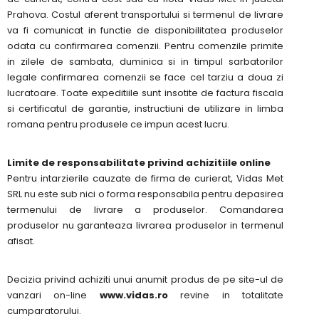
Prahova. Costul aferent transportului si termenul de livrare
va fi comunicat in functie de disponibilitatea produselor
odata cu confirmarea comenzii. Pentru comenzile primite
in zilele de sambata, duminica si in timpul sarbatorilor
legale confirmarea comenzii se face cel tarziu a doua zi
lucratoare. Toate expeditiile sunt insotite de factura fiscala
si certificatul de garantie, instructiuni de utilizare in limba
romana pentru produsele ce impun acest lucru.
Limite de responsabilitate privind achizitiile online
Pentru intarzierile cauzate de firma de curierat, Vidas Met
SRL nu este sub nici o forma responsabila pentru depasirea
termenului de livrare a produselor. Comandarea
produselor nu garanteaza livrarea produselor in termenul
afisat.
Decizia privind achiziti unui anumit produs de pe site-ul de
vanzari on-line
www.vidas.ro
revine in totalitate
cumparatorului.