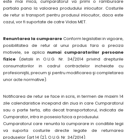
este mai mica, cumparatorul va primi o rambursare
partiala pana la valoarea produdului inlocuitor. Costurile
de retur si transport pentru produsul inlocuitor, daca este
cazul, vor fi suportate de catre Vidas MET.
Renuntarea la cumparare
Conform legislatiei in vigoare,
posibilitatea de retur al unui produs fara a preciza
motivele, se aplica
numai cumparatorilor persoane
fizice
(detalii in O.U.G. Nr. 34/2014 privind drepturile
consumatorilor in cadrul contractelor incheiate cu
profesioniştii, precum şi pentru modificarea şi completarea
unor acte normative).
Notificarea de retur se face in scris, in termen de maxim 14
zile calendaristice incepand din ziua in care Cumparatorul
sau o parte terta, alta decat transportatorul, indicata de
Cumparator, intra in posesia fizica a produsului.
Cumparatorul care renunta la cumparare in conditiile legii
va suporta costurile directe legate de returnarea
produselor (art 14 (2), O.U.G. Nr. 34/2014).