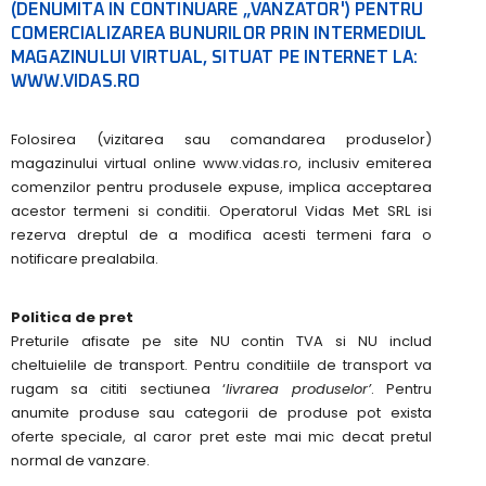
(DENUMITA IN CONTINUARE „VANZATOR') PENTRU
COMERCIALIZAREA BUNURILOR PRIN INTERMEDIUL
MAGAZINULUI VIRTUAL, SITUAT PE INTERNET LA:
WWW.VIDAS.RO
Folosirea (vizitarea sau comandarea produselor)
magazinului virtual online
www.vidas.ro
, inclusiv emiterea
comenzilor pentru produsele expuse, implica acceptarea
acestor termeni si conditii. Operatorul Vidas Met SRL isi
rezerva dreptul de a modifica acesti termeni fara o
notificare prealabila.
Politica de pret
Preturile afisate pe site NU contin TVA si NU includ
cheltuielile de transport. Pentru conditiile de transport va
rugam sa cititi sectiunea ‘
livrarea produselor’
. Pentru
anumite produse sau categorii de produse pot exista
oferte speciale, al caror pret este mai mic decat pretul
normal de vanzare.