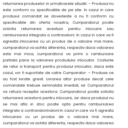
returnarea produselor in urmatoarele situatii: – Produsul nu
este conform cu specificatiile de pe site. In cazul in care
produsul comandat se dovedeste a nu fi conform cu
specificatiile din oferta noastra, Cumparatorul poate
solicita returnarea acestuia pentru inlocuire sau
rambursarea integrala a contravalorii. In cazul in care va fi
agreata inlocuirea cu un produs de o valoare mai mare,
cumparatorul va achita diferenta, respectiv daca valoarea
este mai mica, cumparatorul va primi o rambursare
partiala pana la valoarea produdului inlocuitor. Costurile
de retur si transport pentru produsul inlocuitor, daca este
cazul, vor fi suportate de catre Cumparator. – Produse ce
au fost livrate gresit. Livrarea altor produse decat cele
comandate trebuie semnalata imediat, iar Cumparatorul
va refuza receptia acestora. Cumparatorul poate solicita
returnarea acestora pentru inlocuire, iar daca produsul nu
se mai afla in stoc poate opta pentru rambursarea
integrala a contravaloriivalorii.In cazul in care va fi agreata
inlocuirea cu un produs de o valoare mai mare,
cumparatorul va achita diferenta, respectiv daca valoarea