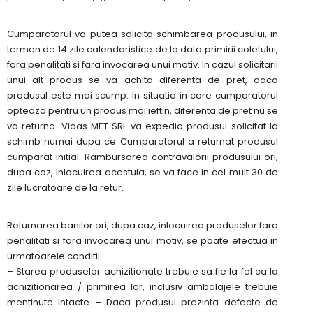
Cumparatorul va putea solicita schimbarea produsului, in
termen de 14 zile calendaristice de la data primirii coletului,
fara penalitati si fara invocarea unui motiv. In cazul solicitarii
unui alt produs se va achita diferenta de pret, daca
produsul este mai scump. In situatia in care cumparatorul
opteaza pentru un produs mai ieftin, diferenta de pret nu se
va returna. Vidas MET SRL va expedia produsul solicitat la
schimb numai dupa ce Cumparatorul a returnat produsul
cumparat initial. Rambursarea contravalorii produsului ori,
dupa caz, inlocuirea acestuia, se va face in cel mult 30 de
zile lucratoare de la retur.
Returnarea banilor ori, dupa caz, inlocuirea produselor fara
penalitati si fara invocarea unui motiv, se poate efectua in
urmatoarele conditii:
– Starea produselor achizitionate trebuie sa fie la fel ca la
achizitionarea / primirea lor, inclusiv ambalajele trebuie
mentinute intacte – Daca produsul prezinta defecte de