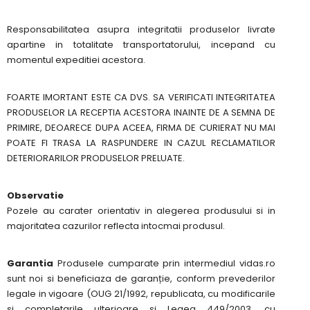
Responsabilitatea asupra integritatii produselor livrate
apartine in totalitate transportatorului, incepand cu
momentul expeditiei acestora.
FOARTE IMORTANT ESTE CA DVS. SA VERIFICATI INTEGRITATEA
PRODUSELOR LA RECEPTIA ACESTORA INAINTE DE A SEMNA DE
PRIMIRE, DEOARECE DUPA ACEEA, FIRMA DE CURIERAT NU MAI
POATE FI TRASA LA RASPUNDERE IN CAZUL RECLAMATILOR
DETERIORARILOR PRODUSELOR PRELUATE.
Observatie
Pozele au carater orientativ in alegerea produsului si in
majoritatea cazurilor reflecta intocmai produsul.
Garantia
Produsele cumparate prin intermediul vidas.ro
sunt noi si beneficiaza de garanție, conform prevederilor
legale in vigoare (OUG 21/1992, republicata, cu modificarile
si completarile ulterioare si Legea 449/2003, cu