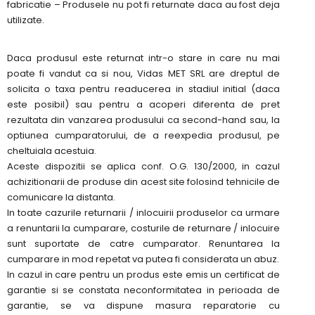
fabricatie – Produsele nu pot fi returnate daca au fost deja
utilizate.
Daca produsul este returnat intr-o stare in care nu mai
poate fi vandut ca si nou, Vidas MET SRL are dreptul de
solicita o taxa pentru readucerea in stadiul initial (daca
este posibil) sau pentru a acoperi diferenta de pret
rezultata din vanzarea produsului ca second-hand sau, la
optiunea cumparatorului, de a reexpedia produsul, pe
cheltuiala acestuia.
Aceste dispozitii se aplica conf. O.G. 130/2000, in cazul
achizitionarii de produse din acest site folosind tehnicile de
comunicare la distanta.
In toate cazurile returnarii / inlocuirii produselor ca urmare
a renuntarii la cumparare, costurile de returnare / inlocuire
sunt suportate de catre cumparator. Renuntarea la
cumparare in mod repetat va putea fi considerata un abuz.
In cazul in care pentru un produs este emis un certificat de
garantie si se constata neconformitatea in perioada de
garantie, se va dispune masura reparatorie cu