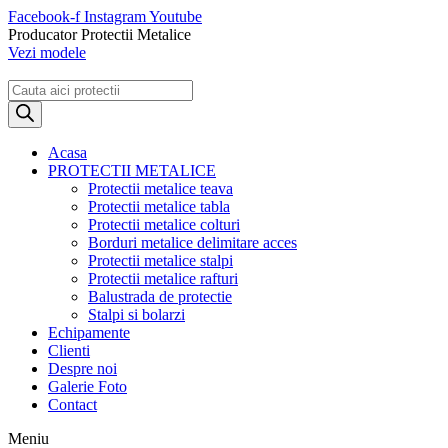
Sari
Facebook-f
Instagram
Youtube
la
Producator Protectii Metalice
conținut
Vezi modele
Products
search
Acasa
PROTECTII METALICE
Protectii metalice teava
Protectii metalice tabla
Protectii metalice colturi
Borduri metalice delimitare acces
Protectii metalice stalpi
Protectii metalice rafturi
Balustrada de protectie
Stalpi si bolarzi
Echipamente
Clienti
Despre noi
Galerie Foto
Contact
Meniu