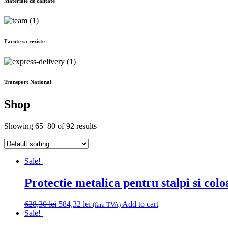
Materiale de calitate
Facute sa reziste
Transport National
Shop
Showing 65–80 of 92 results
Sale!
Protectie metalica pentru stalpi si c
Original
Current
628,30
lei
584,32
lei
Add to cart
(fara TVA)
price
price
Sale!
was:
is: