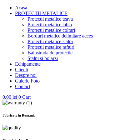
Acasa
PROTECTII METALICE
Protectii metalice teava
Protectii metalice tabla
Protectii metalice colturi
Borduri metalice delimitare acces
Protectii metalice stalpi
Protectii metalice rafturi
Balustrada de protectie
Stalpi si bolarzi
Echipamente
Clienti
Despre noi
Galerie Foto
Contact
0,00
lei
0
Cart
Fabricate in Romania