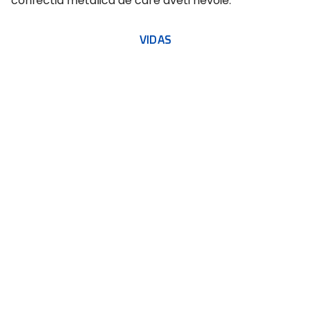
confectia metalica de care aveti nevoie.
VIDAS