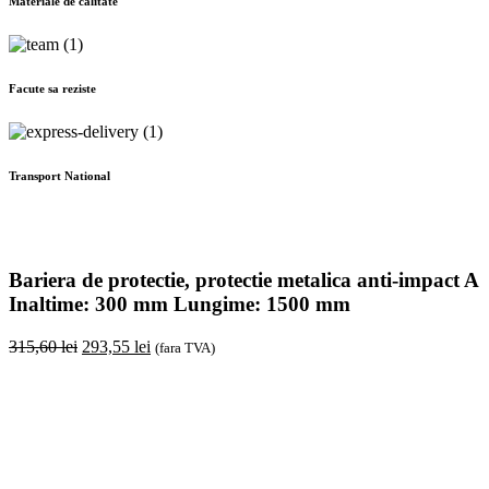
Materiale de calitate
Facute sa reziste
Transport National
Bariera de protectie, protectie metalica anti-impact A
Inaltime: 300 mm Lungime: 1500 mm
Original
Current
315,60
lei
293,55
lei
(fara TVA)
price
price
was:
is:
315,60 lei.
293,55 lei.