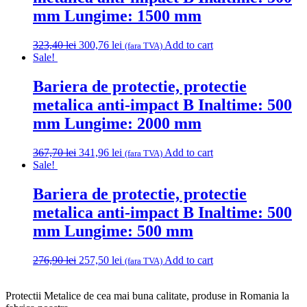
mm Lungime: 1500 mm
Original
Current
323,40
lei
300,76
lei
Add to cart
(fara TVA)
price
price
Sale!
was:
is:
323,40 lei.
300,76 lei.
Bariera de protectie, protectie
metalica anti-impact B Inaltime: 500
mm Lungime: 2000 mm
Original
Current
367,70
lei
341,96
lei
Add to cart
(fara TVA)
price
price
Sale!
was:
is:
367,70 lei.
341,96 lei.
Bariera de protectie, protectie
metalica anti-impact B Inaltime: 500
mm Lungime: 500 mm
Original
Current
276,90
lei
257,50
lei
Add to cart
(fara TVA)
price
price
was:
is:
Protectii Metalice de cea mai buna calitate, produse in Romania la
276,90 lei.
257,50 lei.