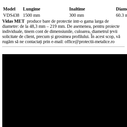
Model
Lungime
Inaltime
Diam
VDS438
1500 mm
300 mm
60.3
Vidas MET
produce bare de protectie intr-o gama larga de
diametre: de la 48,3 mm – 219 mm. De asemenea, pentru proiecte
individuale, tinem cont de dimensiunile, culoarea, diametrul țevii
solicitate de client, precum și grosimea profilului. În acest scop, vă
rugăm să ne contactați prin e-mail: office@protectii-metalice.ro