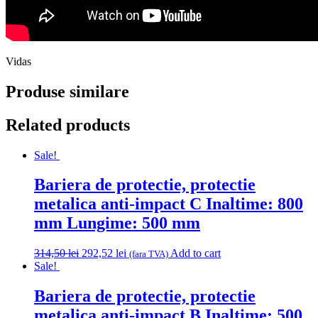
Vidas
Produse similare
Related products
Sale!
Bariera de protectie, protectie
metalica anti-impact C Inaltime: 800
mm Lungime: 500 mm
Original
Current
314,50
lei
292,52
lei
Add to cart
(fara TVA)
price
price
Sale!
was:
is:
314,50 lei.
292,52 lei.
Bariera de protectie, protectie
metalica anti-impact B Inaltime: 500