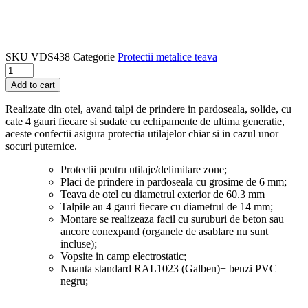
SKU
VDS438
Categorie
Protectii metalice teava
Bariera
de
Add to cart
protectie,
protectie
Realizate din otel, avand talpi de prindere in pardoseala, solide, cu
metalica
cate 4 gauri fiecare si sudate cu echipamente de ultima generatie,
anti-
aceste confectii asigura protectia utilajelor chiar si in cazul unor
impact
socuri puternice.
A
Inaltime:
Protectii pentru utilaje/delimitare zone;
300
Placi de prindere in pardoseala cu grosime de 6 mm;
mm
Teava de otel cu diametrul exterior de 60.3 mm
Lungime:
Talpile au 4 gauri fiecare cu diametrul de 14 mm;
1500
Montare se realizeaza facil cu suruburi de beton sau
mm
ancore conexpand (organele de asablare nu sunt
quantity
incluse);
Vopsite in camp electrostatic;
Nuanta standard RAL1023 (Galben)+ benzi PVC
negru;