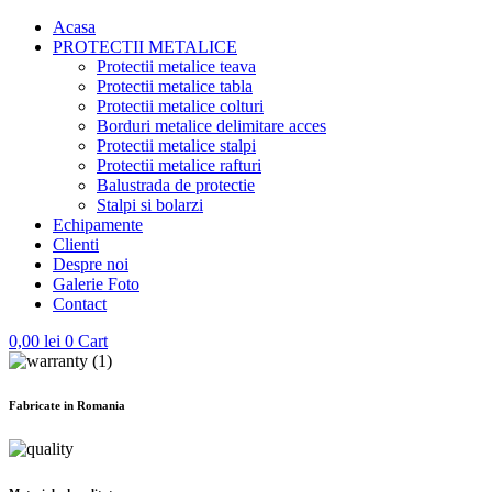
Acasa
PROTECTII METALICE
Protectii metalice teava
Protectii metalice tabla
Protectii metalice colturi
Borduri metalice delimitare acces
Protectii metalice stalpi
Protectii metalice rafturi
Balustrada de protectie
Stalpi si bolarzi
Echipamente
Clienti
Despre noi
Galerie Foto
Contact
0,00
lei
0
Cart
Fabricate in Romania