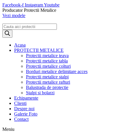
Sari
Facebook-f
Instagram
Youtube
la
Producator Protectii Metalice
conținut
Vezi modele
Products
search
Acasa
PROTECTII METALICE
Protectii metalice teava
Protectii metalice tabla
Protectii metalice colturi
Borduri metalice delimitare acces
Protectii metalice stalpi
Protectii metalice rafturi
Balustrada de protectie
Stalpi si bolarzi
Echipamente
Clienti
Despre noi
Galerie Foto
Contact
Meniu