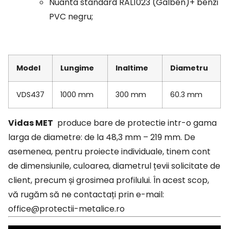
Nuanta standard RAL1023 (Galben)+ benzi
PVC negru;
Model
Lungime
Inaltime
Diametru
VDS437
1000 mm
300 mm
60.3 mm
Vidas MET
produce bare de protectie intr-o gama
larga de diametre: de la 48,3 mm – 219 mm. De
asemenea, pentru proiecte individuale, tinem cont
de dimensiunile, culoarea, diametrul țevii solicitate de
client, precum și grosimea profilului. În acest scop,
vă rugăm să ne contactați prin e-mail:
office@protectii-metalice.ro