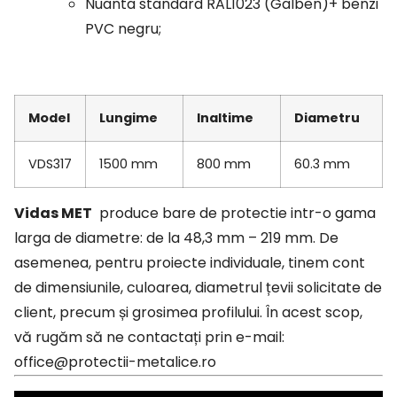
Nuanta standard RAL1023 (Galben)+ benzi
PVC negru;
Model
Lungime
Inaltime
Diametru
VDS317
1500 mm
800 mm
60.3 mm
Vidas MET
produce bare de protectie intr-o gama
larga de diametre: de la 48,3 mm – 219 mm. De
asemenea, pentru proiecte individuale, tinem cont
de dimensiunile, culoarea, diametrul țevii solicitate de
client, precum și grosimea profilului. În acest scop,
vă rugăm să ne contactați prin e-mail:
office@protectii-metalice.ro