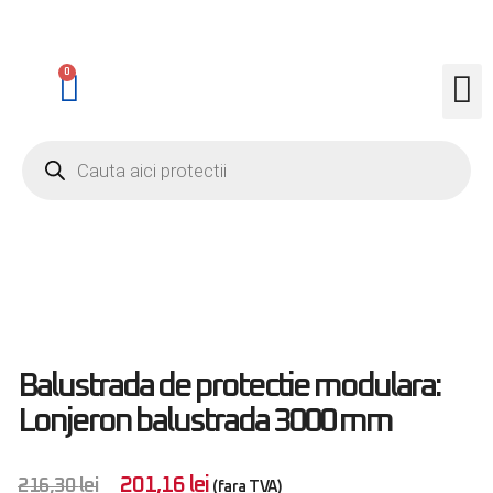
0
Balustrada de protectie modulara:
Lonjeron balustrada 3000 mm
201,16
lei
216,30
lei
(fara TVA)